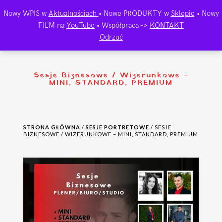
Nowy WPIS w
Aktualnościach
• Nowe PRODUKTY w
Sklepie
• Nowy
FILM na
YouTube
• Współpraca ->
KONTAKT
Odrzuć
Sesje Biznesowe / Wizerunkowe –
MINI, STANDARD, PREMIUM
STRONA GŁÓWNA
/
SESJE PORTRETOWE
/ SESJE
BIZNESOWE / WIZERUNKOWE – MINI, STANDARD, PREMIUM