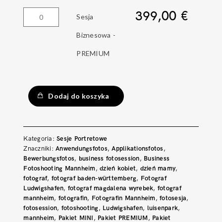
-
399,00
€
ilość
Sesja
STANDARD
Sesja
Biznesowa -
Biznesowa
PREMIUM
-
PREMIUM
Dodaj do koszyka
Kategoria:
Sesje Portretowe
Znaczniki:
Anwendungsfotos
,
Applikationsfotos
,
Bewerbungsfotos
,
business fotosession
,
Business
Fotoshooting Mannheim
,
dzień kobiet
,
dzień mamy
,
fotograf
,
fotograf baden-württemberg
,
Fotograf
Ludwigshafen
,
fotograf magdalena wyrebek
,
fotograf
mannheim
,
fotografin
,
Fotografin Mannheim
,
fotosesja
,
fotosession
,
fotoshooting
,
Ludwigshafen
,
luisenpark
,
mannheim
,
Pakiet MINI
,
Pakiet PREMIUM
,
Pakiet