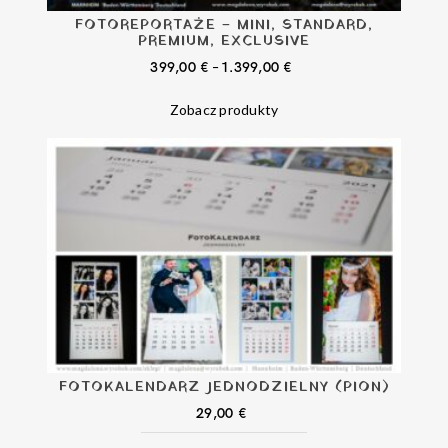
FOTOREPORTAŻE – MINI, STANDARD,
PREMIUM, EXCLUSIVE
ZAKRES
399,00
€
–
1.399,00
€
CEN:
Zobacz produkty
OD
399,00 €
DO
1.399,00 €
FOTOKALENDARZ JEDNODZIELNY (PION)
29,00
€