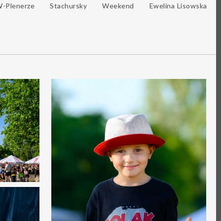
W-Plenerze
Stachursky
Weekend
Ewelina Lisowska
0
1
0