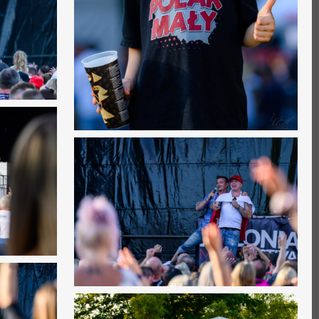
0
0
0