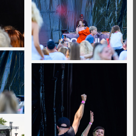
0
0
0
0