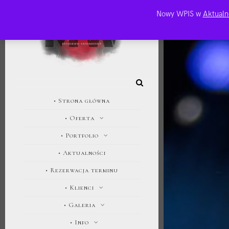
Nowy WPIS w
Aktualn
• Strona główna
• Oferta
• Portfolio
• Aktualności
• Rezerwacja terminu
• Klienci
• Galeria
• Info