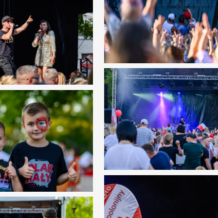
0
0
0