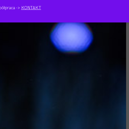
ółpraca ->
KONTAKT