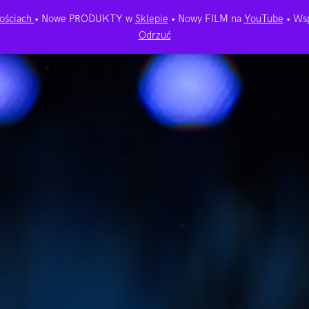
ościach
• Nowe PRODUKTY w
Sklepie
• Nowy FILM na
YouTube
• Wsp
Odrzuć