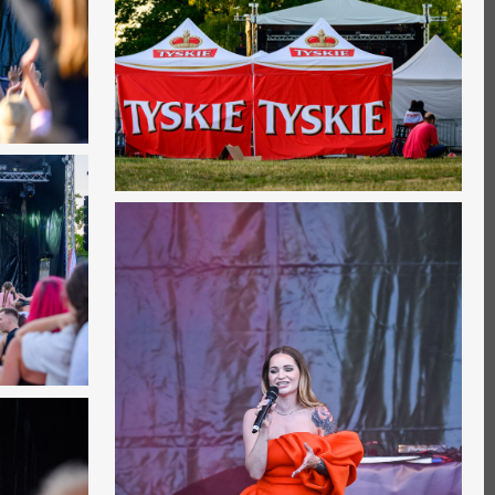
0
0
0
0