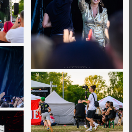
0
0
0