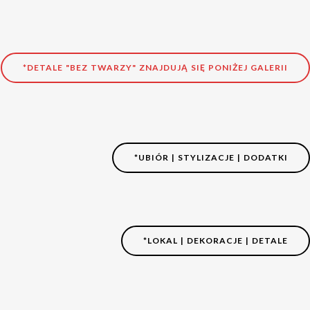
*DETALE "BEZ TWARZY" ZNAJDUJĄ SIĘ PONIŻEJ GALERII
*UBIÓR | STYLIZACJE | DODATKI
*LOKAL | DEKORACJE | DETALE