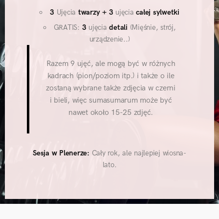
3
Ujęcia
twarzy
+ 3
ujęcia
całej sylwetki
GRATIS:
3
ujęcia
detali
(Mięśnie, strój,
urządzenie..)
Razem 9 ujęć, ale mogą być w różnych
kadrach (pion/poziom itp.) i także o ile
zostaną wybrane także zdjęcia w czerni
i bieli, więc sumasumarum może być
nawet około 15-25 zdjęć.
Sesja w Plenerze:
Cały rok, ale najlepiej wiosna-
lato.