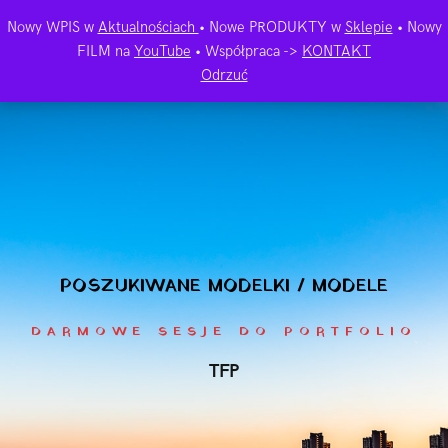
Nowy WPIS w
Aktualnościach
• Nowe PRODUKTY w
Sklepie
• Nowy
FILM na
YouTube
• Współpraca ->
KONTAKT
Odrzuć
POSZUKIWANE MODELKI / MODELE
DARMOWE SESJE DO PORTFOLIO
TFP