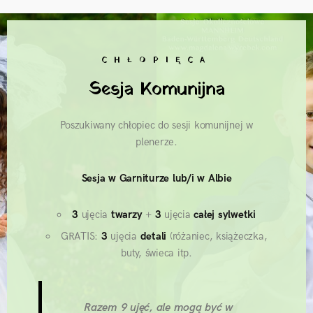
CHŁOPIĘCA
Sesja Komunijna
Poszukiwany chłopiec do sesji komunijnej w
plenerze.
Sesja w Garniturze lub/i w Albie
3
ujęcia
twarzy
+
3
ujęcia
całej
sylwetki
GRATIS:
3
ujęcia
detali
(różaniec, książeczka,
buty, świeca itp.
Razem 9 ujęć, ale mogą być w