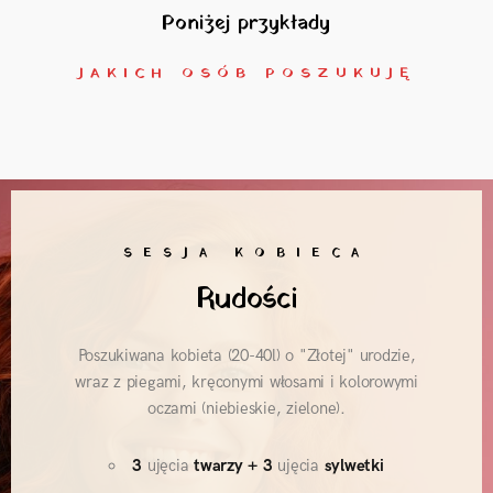
Poniżej przykłady
JAKICH OSÓB POSZUKUJĘ
SESJA KOBIECA
Rudości
Poszukiwana kobieta (20-40l) o "Złotej" urodzie,
wraz z piegami, kręconymi włosami i kolorowymi
oczami (niebieskie, zielone).
3
ujęcia
twarzy
+ 3
ujęcia
sylwetki