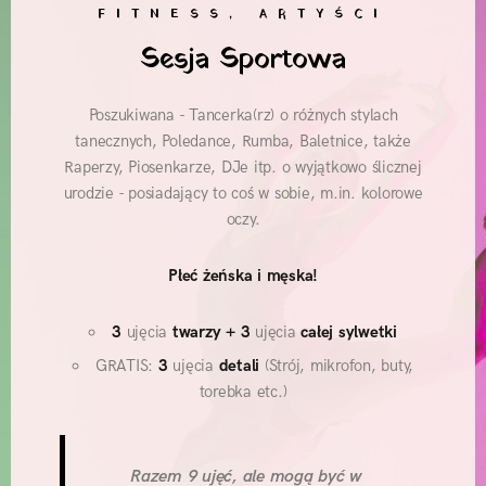
FITNESS, ARTYŚCI
Sesja Sportowa
Poszukiwana - Tancerka(rz) o różnych stylach
tanecznych, Poledance, Rumba, Baletnice, także
Raperzy, Piosenkarze, DJe itp. o wyjątkowo ślicznej
urodzie - posiadający to coś w sobie, m.in. kolorowe
oczy.
Płeć żeńska i męska!
3
ujęcia
twarzy
+ 3
ujęcia
całej sylwetki
GRATIS:
3
ujęcia
detali
(Strój, mikrofon, buty,
torebka etc.)
Razem 9 ujęć, ale mogą być w