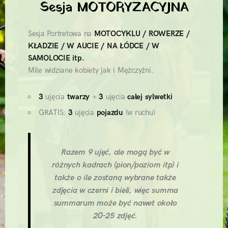
Sesja MOTORYZACYJNA
Sesja Portretowa na
MOTOCYKLU / ROWERZE /
KŁADZIE / W AUCIE / NA ŁÓDCE / W
SAMOLOCIE itp.
Mile widziane kobiety jak i Mężczyźni.
3
ujęcia
twarzy
+
3
ujęcia
całej sylwetki
GRATIS:
3
ujęcia
pojazdu
(w ruchu)
Razem 9 ujęć, ale mogą być w
różnych kadrach (pion/poziom itp) i
także o ile zostaną wybrane także
zdjęcia w czerni i bieli, więc summa
summarum może być nawet około
20-25 zdjęć.