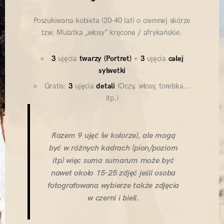
Poszukiwana kobieta (20-40 lat) o ciemnej skórze
tzw. Mulatka „włosy” kręcone / afrykańskie.
3
ujęcia
twarzy (Portret)
+
3
ujęcia
całej
sylwetki
Gratis:
3
ujęcia
detali
(Oczy, włosy, torebka...
itp.)
Razem 9 ujęć (w kolorze), ale mogą
być w różnych kadrach (pion/poziom
itp) więc suma sumarum może być
nawet około 15-25 zdjęć jeśli osoba
fotografowana wybierze także zdjęcia
w czerni i bieli.