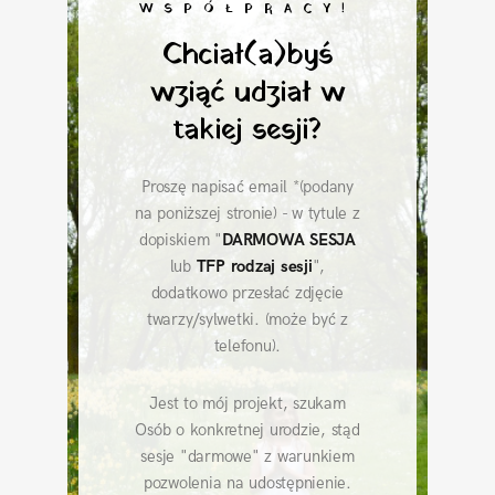
WSPÓŁPRACY!
Chciał(a)byś
wziąć udział w
takiej sesji?
Proszę napisać email *(podany
na poniższej stronie) - w tytule z
dopiskiem "
DARMOWA SESJA
lub
TFP rodzaj sesji
",
dodatkowo przesłać zdjęcie
twarzy/sylwetki. (może być z
telefonu).
Jest to mój projekt, szukam
Osób o konkretnej urodzie, stąd
sesje "darmowe" z warunkiem
pozwolenia na udostępnienie.