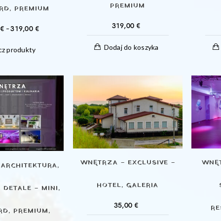
PREMIUM
RD, PREMIUM
319,00
€
ZAKRES
0
€
–
319,00
€
CEN:
Dodaj do koszyka
z produkty
OD
129,00 €
DO
319,00 €
WNĘTRZA – EXCLUSIVE –
WNĘT
ARCHITEKTURA,
HOTEL, GALERIA
 DETALE – MINI,
35,00
€
RE
D, PREMIUM,