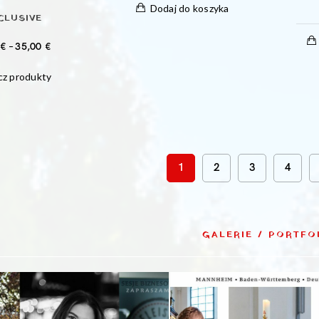
Dodaj do koszyka
CLUSIVE
ZAKRES
0
€
–
35,00
€
CEN:
z produkty
OD
15,00 €
DO
35,00 €
1
2
3
4
GALERIE / PORTFO