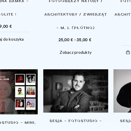
NA RAMKA –
FOTOOBRAZY NATURY /
FOT
OLITE !
ARCHITEKTURY / ZWIERZĄT
ARCHI
9,00
€
– M, L (PŁÓTNO)
j do koszyka
ZAKRES
25,00
€
–
35,00
€
CEN:
Zobacz produkty
OD
25,00 €
DO
35,00 €
SESJA – FOTOSTUDIO –
SESJ
OSTUDIO – MINI,