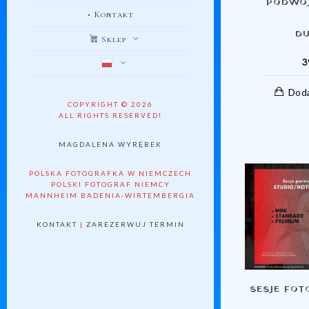
PODWÓJ
• Kontakt
DU
Sklep
3
Doda
COPYRIGHT © 2026
ALL RIGHTS RESERVED!
MAGDALENA WYRĘBEK
POLSKA FOTOGRAFKA W NIEMCZECH
POLSKI FOTOGRAF NIEMCY
MANNHEIM BADENIA-WIRTEMBERGIA
KONTAKT
|
ZAREZERWUJ TERMIN
SESJE FOT