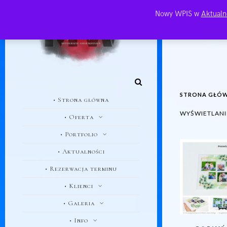
Nowy WPIS w
Aktualn
STRONA GŁÓ
• Strona główna
WYŚWIETLANI
• Oferta
• Portfolio
• Aktualności
• Rezerwacja terminu
• Klienci
• Galeria
• Info