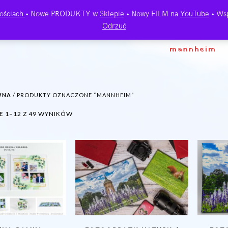
ościach
• Nowe PRODUKTY w
Sklepie
• Nowy FILM na
YouTube
• Wsp
Odrzuć
mannheim
WNA
/ PRODUKTY OZNACZONE “MANNHEIM”
POSORTOWANE
E 1–12 Z 49 WYNIKÓW
WEDŁUG
NAJNOWSZYCH