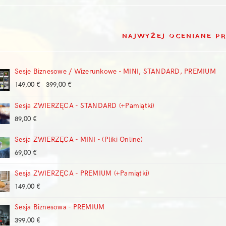
NAJWYŻEJ OCENIANE P
Sesje Biznesowe / Wizerunkowe - MINI, STANDARD, PREMIUM
Zakres
149,00
€
–
399,00
€
cen:
Sesja ZWIERZĘCA - STANDARD (+Pamiątki)
od
149,00 €
89,00
€
do
399,00 €
Sesja ZWIERZĘCA - MINI - (Pliki Online)
69,00
€
Sesja ZWIERZĘCA - PREMIUM (+Pamiątki)
149,00
€
Sesja Biznesowa - PREMIUM
399,00
€