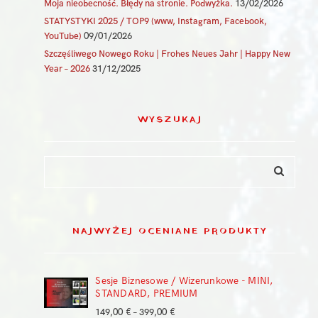
Moja nieobecność. Błędy na stronie. Podwyżka.
13/02/2026
STATYSTYKI 2025 / TOP9 (www, Instagram, Facebook,
YouTube)
09/01/2026
Szczęśliwego Nowego Roku | Frohes Neues Jahr | Happy New
Year – 2026
31/12/2025
WYSZUKAJ
NAJWYŻEJ OCENIANE PRODUKTY
Sesje Biznesowe / Wizerunkowe - MINI,
STANDARD, PREMIUM
Zakres
149,00
€
–
399,00
€