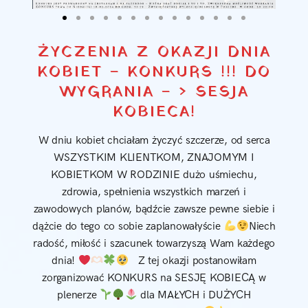
ŻYCZENIA Z OKAZJI DNIA
KOBIET – KONKURS !!! DO
WYGRANIA – > SESJA
KOBIECA!
W dniu kobiet chciałam życzyć szczerze, od serca
WSZYSTKIM KLIENTKOM, ZNAJOMYM I
KOBIETKOM W RODZINIE dużo uśmiechu,
zdrowia, spełnienia wszystkich marzeń i
zawodowych planów, bądźcie zawsze pewne siebie i
dążcie do tego co sobie zaplanowałyście
Niech
radość, miłość i szacunek towarzyszą Wam każdego
dnia!
Z tej okazji postanowiłam
zorganizować KONKURS na SESJĘ KOBIECĄ w
plenerze
dla MAŁYCH i DUŻYCH