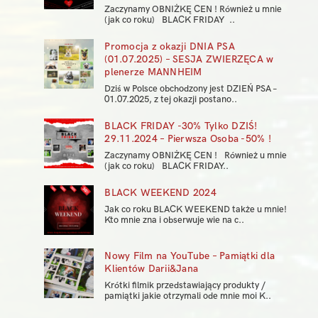
Zaczynamy OBNIŻKĘ CEN ! Również u mnie
(jak co roku) BLACK FRIDAY ..
Promocja z okazji DNIA PSA
(01.07.2025) – SESJA ZWIERZĘCA w
plenerze MANNHEIM
Dziś w Polsce obchodzony jest DZIEŃ PSA –
01.07.2025, z tej okazji postano..
BLACK FRIDAY -30% Tylko DZIŚ!
29.11.2024 – Pierwsza Osoba -50% !
Zaczynamy OBNIŻKĘ CEN ! Również u mnie
(jak co roku) BLACK FRIDAY..
BLACK WEEKEND 2024
Jak co roku BLACK WEEKEND także u mnie!
Kto mnie zna i obserwuje wie na c..
Nowy Film na YouTube – Pamiątki dla
Klientów Darii&Jana
Krótki filmik przedstawiający produkty /
pamiątki jakie otrzymali ode mnie moi K..