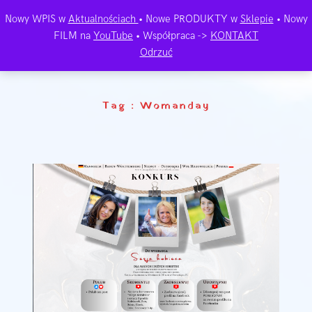
Nowy WPIS w
Aktualnościach
• Nowe PRODUKTY w
Sklepie
• Nowy
FILM na
YouTube
• Współpraca ->
KONTAKT
Odrzuć
Tag :
Womanday