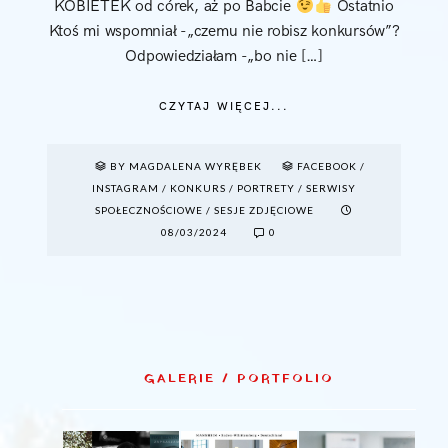
KOBIETEK od córek, aż po Babcie
Ostatnio
Ktoś mi wspomniał -„czemu nie robisz konkursów”?
Odpowiedziałam -„bo nie […]
CZYTAJ WIĘCEJ...
BY MAGDALENA WYRĘBEK
FACEBOOK
/
INSTAGRAM
/
KONKURS
/
PORTRETY
/
SERWISY
SPOŁECZNOŚCIOWE
/
SESJE ZDJĘCIOWE
08/03/2024
0
GALERIE / PORTFOLIO