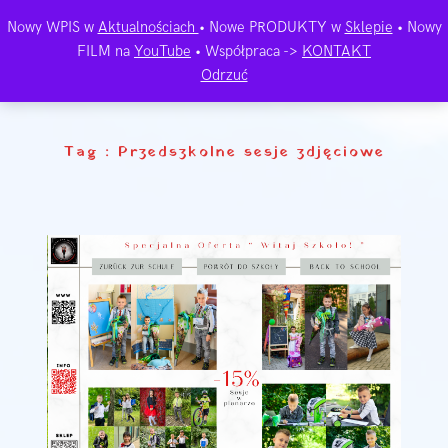
Nowy WPIS w
Aktualnościach
• Nowe PRODUKTY w
Sklepie
• Nowy
FILM na
YouTube
• Współpraca ->
KONTAKT
Odrzuć
Tag :
Przedszkolne sesje zdjęciowe