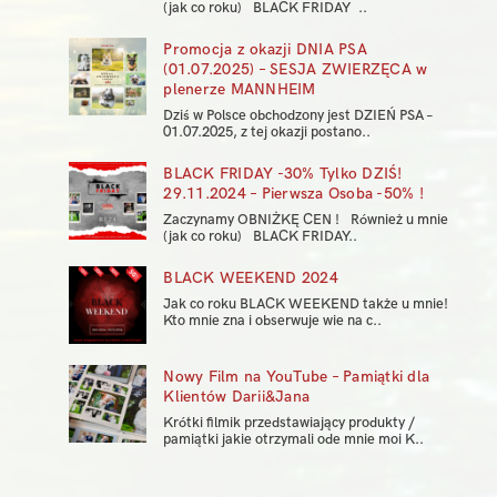
(jak co roku) BLACK FRIDAY ..
Promocja z okazji DNIA PSA
(01.07.2025) – SESJA ZWIERZĘCA w
plenerze MANNHEIM
Dziś w Polsce obchodzony jest DZIEŃ PSA –
01.07.2025, z tej okazji postano..
BLACK FRIDAY -30% Tylko DZIŚ!
29.11.2024 – Pierwsza Osoba -50% !
Zaczynamy OBNIŻKĘ CEN ! Również u mnie
(jak co roku) BLACK FRIDAY..
BLACK WEEKEND 2024
Jak co roku BLACK WEEKEND także u mnie!
Kto mnie zna i obserwuje wie na c..
Nowy Film na YouTube – Pamiątki dla
Klientów Darii&Jana
Krótki filmik przedstawiający produkty /
pamiątki jakie otrzymali ode mnie moi K..