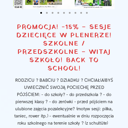
PROMOCJA! -15% – SESJE
DZIECIĘCE W PLENERZE!
SZKOLNE /
PRZEDSZKOLNE – WITAJ
SZKOŁO! BACK TO
SCHOOL!
RODZICU ? BABCIU ? DZIADKU ? CHCIAŁ(A)BYŚ
UWIECZNIĆ SWOJĄ POCIECHĘ PRZED
PÓJŚCIEM: – do szkoły? – do przedszkola ? – do
pierwszej klasy ? – do zerówki – przed pójściem na
ulubione zajęcia pozalekcyjne? (motyw sesji: piłka,
taniec, rower itp.) – ewentualnie w dniu rozpoczęcia
roku szkolnego na terenie szkoły ? (z schultüte)