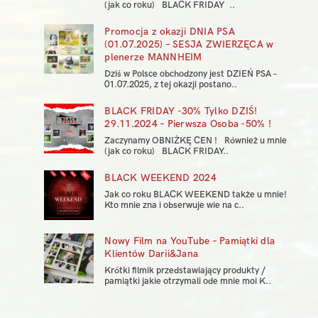
(jak co roku) BLACK FRIDAY ..
Promocja z okazji DNIA PSA
(01.07.2025) – SESJA ZWIERZĘCA w
plenerze MANNHEIM
Dziś w Polsce obchodzony jest DZIEŃ PSA –
01.07.2025, z tej okazji postano..
BLACK FRIDAY -30% Tylko DZIŚ!
29.11.2024 – Pierwsza Osoba -50% !
Zaczynamy OBNIŻKĘ CEN ! Również u mnie
(jak co roku) BLACK FRIDAY..
BLACK WEEKEND 2024
Jak co roku BLACK WEEKEND także u mnie!
Kto mnie zna i obserwuje wie na c..
Nowy Film na YouTube – Pamiątki dla
Klientów Darii&Jana
Krótki filmik przedstawiający produkty /
pamiątki jakie otrzymali ode mnie moi K..