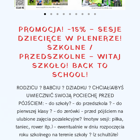
PROMOCJA! -15% – SESJE
DZIECIĘCE W PLENERZE!
SZKOLNE /
PRZEDSZKOLNE – WITAJ
SZKOŁO! BACK TO
SCHOOL!
RODZICU ? BABCIU ? DZIADKU ? CHCIAŁ(A)BYŚ
UWIECZNIĆ SWOJĄ POCIECHĘ PRZED
PÓJŚCIEM: – do szkoły? – do przedszkola ? – do
pierwszej klasy ? – do zerówki – przed pójściem na
ulubione zajęcia pozalekcyjne? (motyw sesji: piłka,
taniec, rower itp.) – ewentualnie w dniu rozpoczęcia
roku szkolnego na terenie szkoły ? (z schultüte)