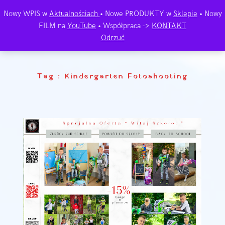
Nowy WPIS w
Aktualnościach
• Nowe PRODUKTY w
Sklepie
• Nowy
FILM na
YouTube
• Współpraca ->
KONTAKT
Odrzuć
Tag :
Kindergarten Fotoshooting