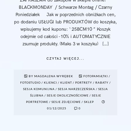
ZAPRASZAM do zakupów w sklepie online!
BLACKMONDAY / Schwarze Montag / Czarny
Poniedziałek Jak w poprzednich obniżkach cen,
po dodaniu USŁUGI lub PRODUKTÓW do koszyka,
wpisujemy kod kuponu: ‘ 25BCM10 ” Koszyk
odejmie od całości -10% i AUTOMATYCZNIE
zsumuje produkty. (Maks 3 w koszyku) […]
CZYTAJ WIĘCEJ...
BY MAGDALENA WYRĘBEK
FOTOPAMIĄTKI
/
FOTOSTUDIO
/
KLIENCI
/
KLIENT
/
PORTRETY
/
RABATY
/
SESJA KOMUNIJNA
/
SESJA NARZECZEŃSKA
/
SESJA
ŚLUBNA
/
SESJE OKOLICZNOŚCIOWE
/
SESJE
PORTRETOWE
/
SESJE ZDJĘCIOWE
/
SKLEP
01/12/2025
0