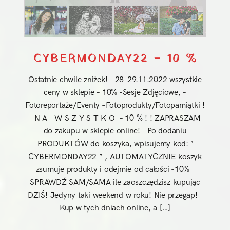
CYBERMONDAY22 – 10 %
Ostatnie chwile zniżek! 28-29.11.2022 wszystkie
ceny w sklepie – 10% -Sesje Zdjęciowe, –
Fotoreportaże/Eventy –Fotoprodukty/Fotopamiątki !
N A W S Z Y S T K O – 10 % ! ! ZAPRASZAM
do zakupu w sklepie online! Po dodaniu
PRODUKTÓW do koszyka, wpisujemy kod: ‘
CYBERMONDAY22 ” , AUTOMATYCZNIE koszyk
zsumuje produkty i odejmie od całości -10%
SPRAWDŹ SAM/SAMA ile zaoszczędzisz kupując
DZIŚ! Jedyny taki weekend w roku! Nie przegap!
Kup w tych dniach online, a […]