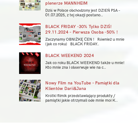
plenerze MANNHEIM
Dziś w Polsce obchodzony jest DZIEŃ PSA –
01.07.2025, z tej okazji postano..
BLACK FRIDAY -30% Tylko DZIŚ!
29.11.2024 – Pierwsza Osoba -50% !
Zaczynamy OBNIŻKĘ CEN ! Również u mnie
(jak co roku) BLACK FRIDAY..
BLACK WEEKEND 2024
Jak co roku BLACK WEEKEND także u mnie!
Kto mnie zna i obserwuje wie na c..
Nowy Film na YouTube – Pamiątki dla
Klientów Darii&Jana
Krótki filmik przedstawiający produkty /
pamiątki jakie otrzymali ode mnie moi K..