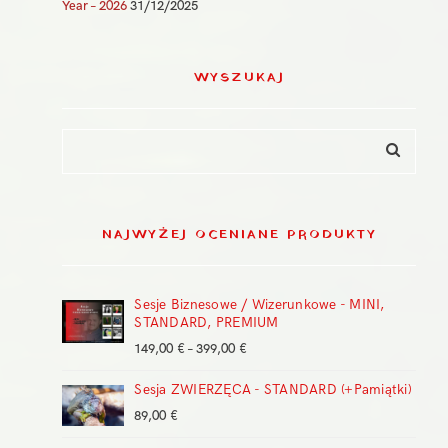
Year – 2026
31/12/2025
WYSZUKAJ
NAJWYŻEJ OCENIANE PRODUKTY
Sesje Biznesowe / Wizerunkowe - MINI,
STANDARD, PREMIUM
Zakres
149,00
€
–
399,00
€
cen:
Sesja ZWIERZĘCA - STANDARD (+Pamiątki)
od
149,00 €
89,00
€
do