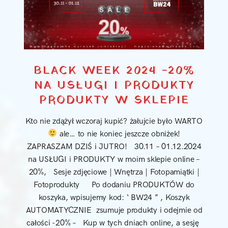
BLACK WEEK 2024 -20%
NA USŁUGI I PRODUKTY
PRODUKTY W SKLEPIE
Kto nie zdążył wczoraj kupić? żałujcie było WARTO
ale… to nie koniec jeszcze obniżek!
ZAPRASZAM DZIŚ i JUTRO! 30.11 – 01.12.2024
na USŁUGI i PRODUKTY w moim sklepie online –
20%, Sesje zdjęciowe | Wnętrza | Fotopamiątki |
Fotoprodukty Po dodaniu PRODUKTÓW do
koszyka, wpisujemy kod: ‘ BW24 ” , Koszyk
AUTOMATYCZNIE zsumuje produkty i odejmie od
całości -20% – Kup w tych dniach online, a sesję