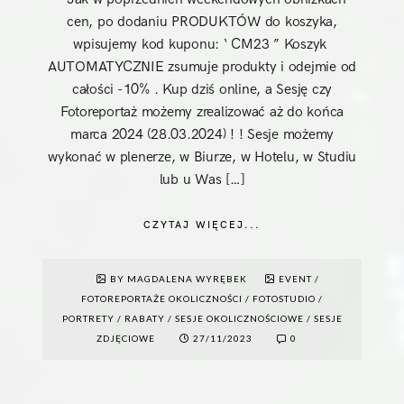
cen, po dodaniu PRODUKTÓW do koszyka,
wpisujemy kod kuponu: ‘ CM23 ” Koszyk
AUTOMATYCZNIE zsumuje produkty i odejmie od
całości -10% . Kup dziś online, a Sesję czy
Fotoreportaż możemy zrealizować aż do końca
marca 2024 (28.03.2024) ! ! Sesje możemy
wykonać w plenerze, w Biurze, w Hotelu, w Studiu
lub u Was […]
CZYTAJ WIĘCEJ...
BY MAGDALENA WYRĘBEK
EVENT
/
FOTOREPORTAŻE OKOLICZNOŚCI
/
FOTOSTUDIO
/
PORTRETY
/
RABATY
/
SESJE OKOLICZNOŚCIOWE
/
SESJE
ZDJĘCIOWE
27/11/2023
0