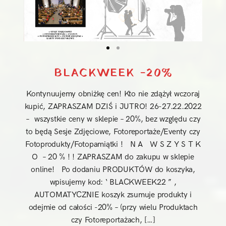
BLACKWEEK -20%
Kontynuujemy obniżkę cen! Kto nie zdążył wczoraj
kupić, ZAPRASZAM DZIŚ i JUTRO! 26-27.22.2022
– wszystkie ceny w sklepie – 20%, bez względu czy
to będą Sesje Zdjęciowe, Fotoreportaże/Eventy czy
Fotoprodukty/Fotopamiątki ! N A W S Z Y S T K
O – 20 % ! ! ZAPRASZAM do zakupu w sklepie
online! Po dodaniu PRODUKTÓW do koszyka,
wpisujemy kod: ‘ BLACKWEEK22 ” ,
AUTOMATYCZNIE koszyk zsumuje produkty i
odejmie od całości -20% – (przy wielu Produktach
czy Fotoreportażach, […]