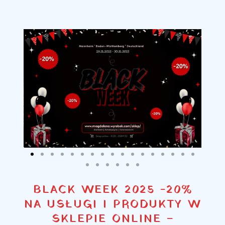
BLACK WEEK 2025 -20%
NA USŁUGI I PRODUKTY W
SKLEPIE ONLINE –