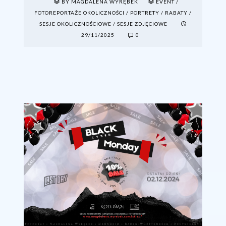
BY MAGDALENA WYRĘBEK
EVENT
/
FOTOREPORTAŻE OKOLICZNOŚCI
/
PORTRETY
/
RABATY
/
SESJE OKOLICZNOŚCIOWE
/
SESJE ZDJĘCIOWE
29/11/2025
0