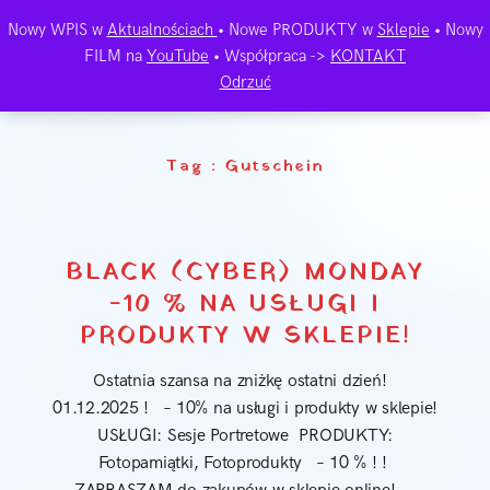
Nowy WPIS w
Aktualnościach
• Nowe PRODUKTY w
Sklepie
• Nowy
FILM na
YouTube
• Współpraca ->
KONTAKT
Odrzuć
Tag :
Gutschein
BLACK (CYBER) MONDAY
-10 % NA USŁUGI I
PRODUKTY W SKLEPIE!
Ostatnia szansa na zniżkę ostatni dzień!
01.12.2025 ! – 10% na usługi i produkty w sklepie!
USŁUGI: Sesje Portretowe PRODUKTY:
Fotopamiątki, Fotoprodukty – 10 % ! !