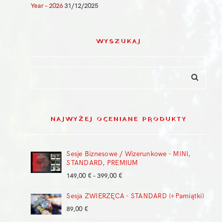
Year – 2026
31/12/2025
WYSZUKAJ
NAJWYŻEJ OCENIANE PRODUKTY
Sesje Biznesowe / Wizerunkowe - MINI,
STANDARD, PREMIUM
Zakres
149,00
€
–
399,00
€
cen:
Sesja ZWIERZĘCA - STANDARD (+Pamiątki)
od
149,00 €
89,00
€
do