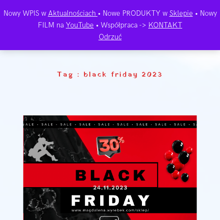
Nowy WPIS w
Aktualnościach
• Nowe PRODUKTY w
Sklepie
• Nowy
FILM na
YouTube
• Współpraca ->
KONTAKT
Odrzuć
Tag :
black friday 2023