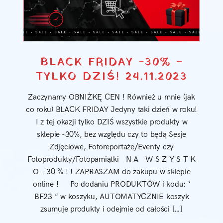
BLACK FRIDAY -30% –
TYLKO DZIŚ! 24.11.2023
Zaczynamy OBNIŻKĘ CEN ! Również u mnie (jak
co roku) BLACK FRIDAY Jedyny taki dzień w roku!
I z tej okazji tylko DZIŚ wszystkie produkty w
sklepie -30%, bez względu czy to będą Sesje
Zdjęciowe, Fotoreportaże/Eventy czy
Fotoprodukty/Fotopamiątki N A W S Z Y S T K
O -30 % ! ! ZAPRASZAM do zakupu w sklepie
online ! Po dodaniu PRODUKTÓW i kodu: ‘
BF23 ” w koszyku, AUTOMATYCZNIE koszyk
zsumuje produkty i odejmie od całości […]