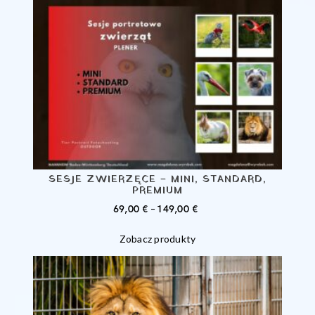
SESJE ZWIERZĘCE – MINI, STANDARD,
PREMIUM
ZAKRES
69,00
€
–
149,00
€
CEN:
Zobacz produkty
OD
69,00 €
DO
149,00 €