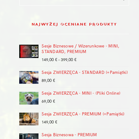
NAJWYŻEJ OCENIANE PRODUKTY
Sesje Biznesowe / Wizerunkowe - MINI,
STANDARD, PREMIUM
Zakres
149,00
€
–
399,00
€
cen:
Sesja ZWIERZĘCA - STANDARD (+Pamiątki)
od
149,00 €
89,00
€
do
399,00 €
Sesja ZWIERZĘCA - MINI - (Pliki Online)
69,00
€
Sesja ZWIERZĘCA - PREMIUM (+Pamiątki)
149,00
€
Sesja Biznesowa - PREMIUM