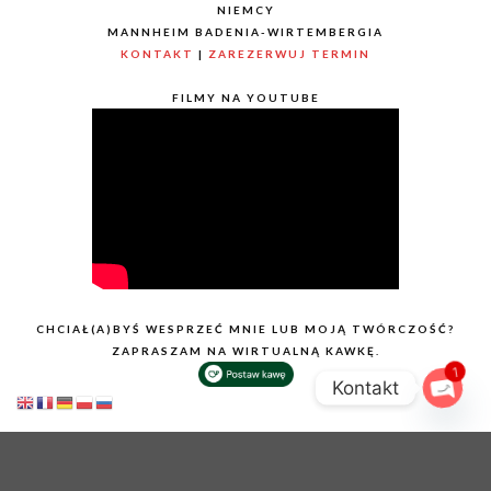
NIEMCY
MANNHEIM BADENIA-WIRTEMBERGIA
KONTAKT
|
ZAREZERWUJ TERMIN
FILMY NA YOUTUBE
CHCIAŁ(A)BYŚ WESPRZEĆ MNIE LUB MOJĄ TWÓRCZOŚĆ?
ZAPRASZAM NA WIRTUALNĄ KAWKĘ.
1
Kontakt
Open
chaty