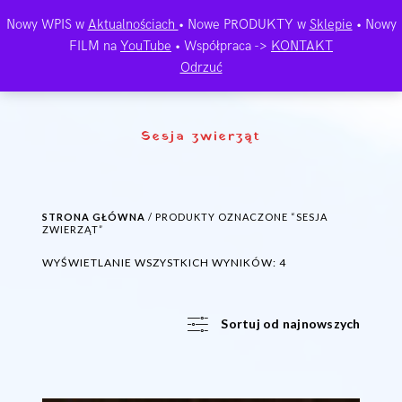
Nowy WPIS w
Aktualnościach
• Nowe PRODUKTY w
Sklepie
• Nowy
FILM na
YouTube
• Współpraca ->
KONTAKT
Odrzuć
Sesja zwierząt
STRONA GŁÓWNA
/ PRODUKTY OZNACZONE “SESJA
ZWIERZĄT”
POSORTOWANE
WYŚWIETLANIE WSZYSTKICH WYNIKÓW: 4
WEDŁUG
NAJNOWSZYCH
Sortuj od najnowszych