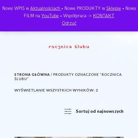
Nowy WPIS w
Aktualnościach
• Nowe PRODUKTY w
Sklepie
• Nowy
FILM na
YouTube
• Współpraca ->
KONTAKT
Odrzuć
rocznica ślubu
STRONA GŁÓWNA
/ PRODUKTY OZNACZONE “ROCZNICA
ŚLUBU”
POSORTOWANE
WYŚWIETLANIE WSZYSTKICH WYNIKÓW: 2
WEDŁUG
NAJNOWSZYCH
Sortuj od najnowszych