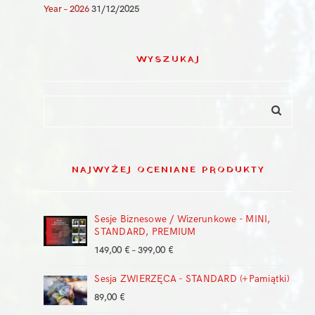
Year – 2026
31/12/2025
WYSZUKAJ
NAJWYŻEJ OCENIANE PRODUKTY
Sesje Biznesowe / Wizerunkowe - MINI,
STANDARD, PREMIUM
Zakres
149,00
€
–
399,00
€
cen:
Sesja ZWIERZĘCA - STANDARD (+Pamiątki)
od
149,00 €
89,00
€
do