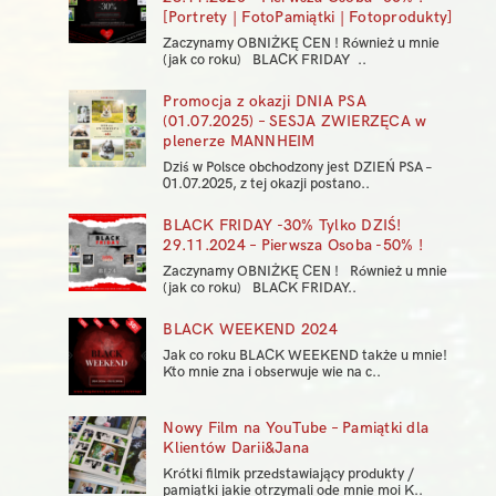
[Portrety | FotoPamiątki | Fotoprodukty]
Zaczynamy OBNIŻKĘ CEN ! Również u mnie
(jak co roku) BLACK FRIDAY ..
Promocja z okazji DNIA PSA
(01.07.2025) – SESJA ZWIERZĘCA w
plenerze MANNHEIM
Dziś w Polsce obchodzony jest DZIEŃ PSA –
01.07.2025, z tej okazji postano..
BLACK FRIDAY -30% Tylko DZIŚ!
29.11.2024 – Pierwsza Osoba -50% !
Zaczynamy OBNIŻKĘ CEN ! Również u mnie
(jak co roku) BLACK FRIDAY..
BLACK WEEKEND 2024
Jak co roku BLACK WEEKEND także u mnie!
Kto mnie zna i obserwuje wie na c..
Nowy Film na YouTube – Pamiątki dla
Klientów Darii&Jana
Krótki filmik przedstawiający produkty /
pamiątki jakie otrzymali ode mnie moi K..