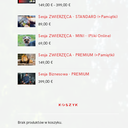
Zakres
149,00
€
–
399,00
€
cen:
Sesja ZWIERZĘCA - STANDARD (+Pamiątki)
od
149,00 €
89,00
€
do
399,00 €
Sesja ZWIERZĘCA - MINI - (Pliki Online)
69,00
€
Sesja ZWIERZĘCA - PREMIUM (+Pamiątki)
149,00
€
Sesja Biznesowa - PREMIUM
399,00
€
KOSZYK
Brak produktów w koszyku.