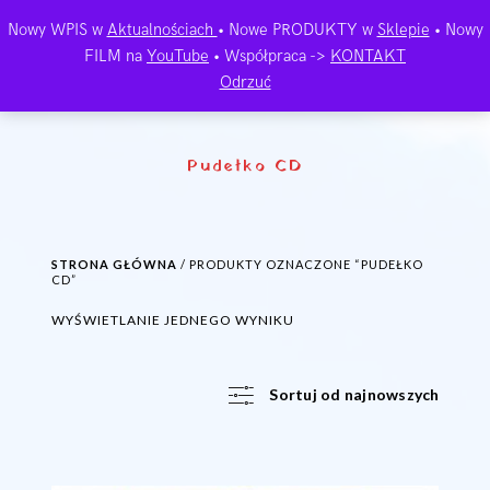
Nowy WPIS w
Aktualnościach
• Nowe PRODUKTY w
Sklepie
• Nowy
FILM na
YouTube
• Współpraca ->
KONTAKT
Odrzuć
Pudełko CD
STRONA GŁÓWNA
/ PRODUKTY OZNACZONE “PUDEŁKO
CD”
WYŚWIETLANIE JEDNEGO WYNIKU
Sortuj od najnowszych