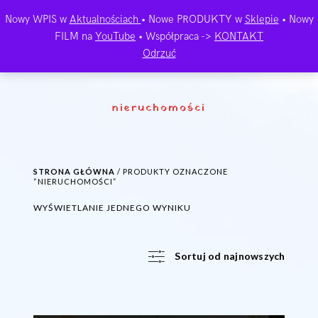
Nowy WPIS w
Aktualnościach
• Nowe PRODUKTY w
Sklepie
• Nowy
FILM na
YouTube
• Współpraca ->
KONTAKT
Odrzuć
nieruchomości
STRONA GŁÓWNA
/ PRODUKTY OZNACZONE
“NIERUCHOMOŚCI”
WYŚWIETLANIE JEDNEGO WYNIKU
Sortuj od najnowszych