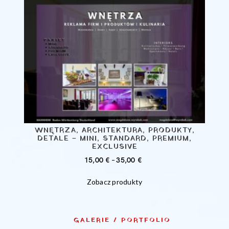
WNĘTRZA, ARCHITEKTURA, PRODUKTY,
DETALE – MINI, STANDARD, PREMIUM,
EXCLUSIVE
ZAKRES
15,00
€
–
35,00
€
CEN:
Zobacz produkty
OD
15,00 €
DO
35,00 €
GALERIE / PORTFOLIO