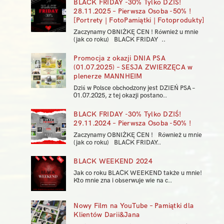
BLACK FRIDAY -30% Tylko DZIŚ!
28.11.2025 – Pierwsza Osoba -50% !
[Portrety | FotoPamiątki | Fotoprodukty]
Zaczynamy OBNIŻKĘ CEN ! Również u mnie
(jak co roku) BLACK FRIDAY ..
Promocja z okazji DNIA PSA
(01.07.2025) – SESJA ZWIERZĘCA w
plenerze MANNHEIM
Dziś w Polsce obchodzony jest DZIEŃ PSA –
01.07.2025, z tej okazji postano..
BLACK FRIDAY -30% Tylko DZIŚ!
29.11.2024 – Pierwsza Osoba -50% !
Zaczynamy OBNIŻKĘ CEN ! Również u mnie
(jak co roku) BLACK FRIDAY..
BLACK WEEKEND 2024
Jak co roku BLACK WEEKEND także u mnie!
Kto mnie zna i obserwuje wie na c..
Nowy Film na YouTube – Pamiątki dla
Klientów Darii&Jana