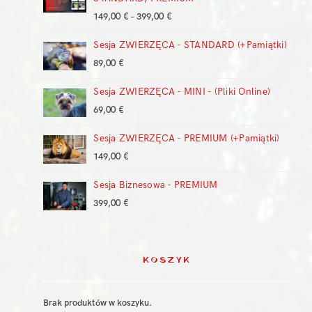
Zakres
149,00
€
–
399,00
€
cen:
Sesja ZWIERZĘCA - STANDARD (+Pamiątki)
od
149,00 €
89,00
€
do
399,00 €
Sesja ZWIERZĘCA - MINI - (Pliki Online)
69,00
€
Sesja ZWIERZĘCA - PREMIUM (+Pamiątki)
149,00
€
Sesja Biznesowa - PREMIUM
399,00
€
KOSZYK
Brak produktów w koszyku.