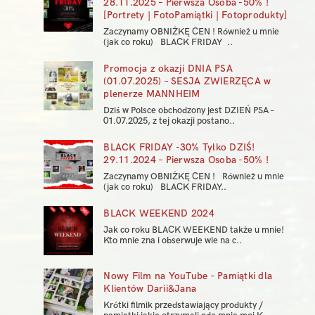
28.11.2025 – Pierwsza Osoba -50% !
[Portrety | FotoPamiątki | Fotoprodukty]
Zaczynamy OBNIŻKĘ CEN ! Również u mnie
(jak co roku) BLACK FRIDAY ..
Promocja z okazji DNIA PSA
(01.07.2025) – SESJA ZWIERZĘCA w
plenerze MANNHEIM
Dziś w Polsce obchodzony jest DZIEŃ PSA –
01.07.2025, z tej okazji postano..
BLACK FRIDAY -30% Tylko DZIŚ!
29.11.2024 – Pierwsza Osoba -50% !
Zaczynamy OBNIŻKĘ CEN ! Również u mnie
(jak co roku) BLACK FRIDAY..
BLACK WEEKEND 2024
Jak co roku BLACK WEEKEND także u mnie!
Kto mnie zna i obserwuje wie na c..
Nowy Film na YouTube – Pamiątki dla
Klientów Darii&Jana
Krótki filmik przedstawiający produkty /