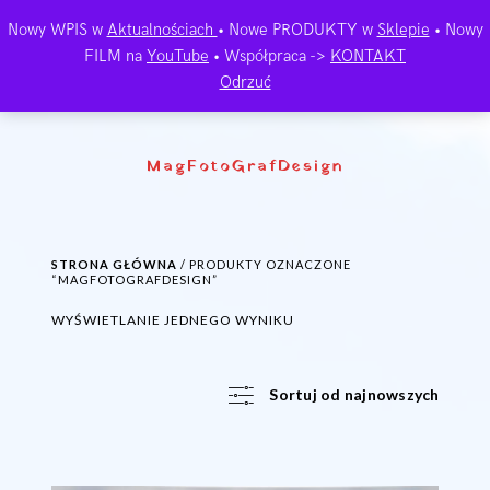
Nowy WPIS w
Aktualnościach
• Nowe PRODUKTY w
Sklepie
• Nowy
FILM na
YouTube
• Współpraca ->
KONTAKT
Odrzuć
MagFotoGrafDesign
STRONA GŁÓWNA
/ PRODUKTY OZNACZONE
“MAGFOTOGRAFDESIGN”
WYŚWIETLANIE JEDNEGO WYNIKU
Sortuj od najnowszych