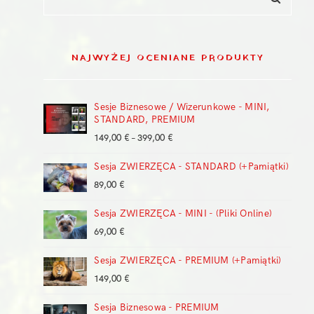
NAJWYŻEJ OCENIANE PRODUKTY
Sesje Biznesowe / Wizerunkowe - MINI,
STANDARD, PREMIUM
Zakres
149,00
€
–
399,00
€
cen:
Sesja ZWIERZĘCA - STANDARD (+Pamiątki)
od
149,00 €
89,00
€
do
399,00 €
Sesja ZWIERZĘCA - MINI - (Pliki Online)
69,00
€
Sesja ZWIERZĘCA - PREMIUM (+Pamiątki)
149,00
€
Sesja Biznesowa - PREMIUM