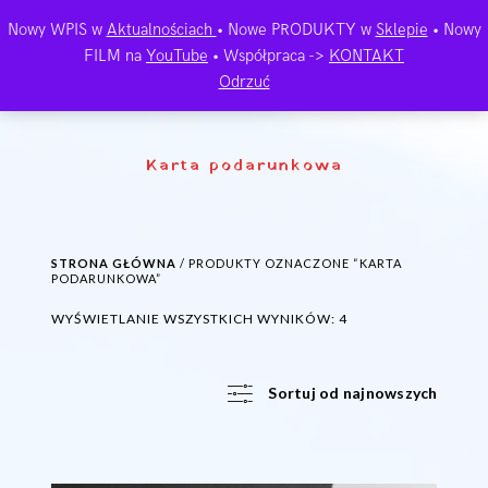
Nowy WPIS w
Aktualnościach
• Nowe PRODUKTY w
Sklepie
• Nowy
FILM na
YouTube
• Współpraca ->
KONTAKT
Odrzuć
Karta podarunkowa
STRONA GŁÓWNA
/ PRODUKTY OZNACZONE “KARTA
PODARUNKOWA”
POSORTOWANE
WYŚWIETLANIE WSZYSTKICH WYNIKÓW: 4
WEDŁUG
NAJNOWSZYCH
Sortuj od najnowszych