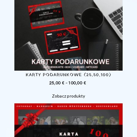
KARTY PODARUNKOWE (25,50,100)
ZAKRES
25,00
€
–
100,00
€
CEN:
Zobacz produkty
OD
25,00 €
DO
100,00 €