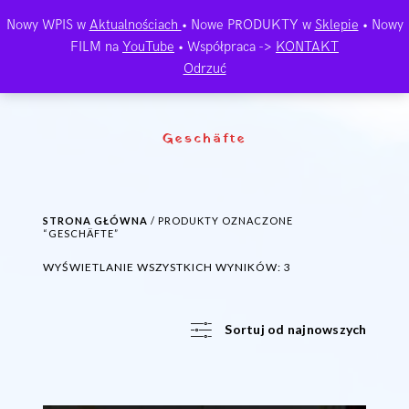
Nowy WPIS w
Aktualnościach
• Nowe PRODUKTY w
Sklepie
• Nowy
FILM na
YouTube
• Współpraca ->
KONTAKT
Odrzuć
Geschäfte
STRONA GŁÓWNA
/ PRODUKTY OZNACZONE
“GESCHÄFTE”
POSORTOWANE
WYŚWIETLANIE WSZYSTKICH WYNIKÓW: 3
WEDŁUG
NAJNOWSZYCH
Sortuj od najnowszych