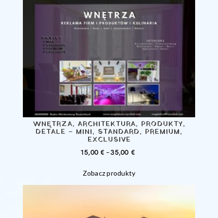
WNĘTRZA, ARCHITEKTURA, PRODUKTY,
DETALE – MINI, STANDARD, PREMIUM,
EXCLUSIVE
ZAKRES
15,00
€
–
35,00
€
CEN:
Zobacz produkty
OD
15,00 €
DO
35,00 €