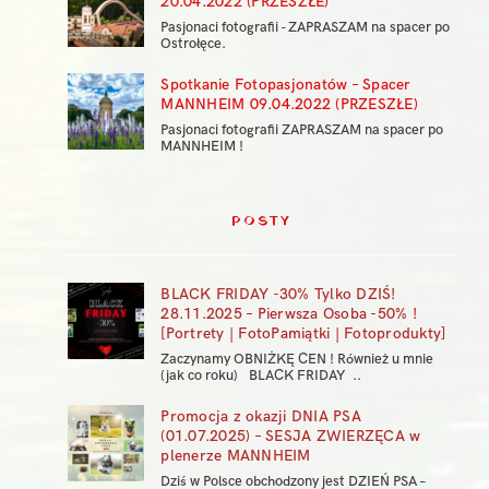
20.04.2022 (PRZESZŁE)
Pasjonaci fotografii - ZAPRASZAM na spacer po
Ostrołęce.
Spotkanie Fotopasjonatów – Spacer
MANNHEIM 09.04.2022 (PRZESZŁE)
Pasjonaci fotografii ZAPRASZAM na spacer po
MANNHEIM !
POSTY
BLACK FRIDAY -30% Tylko DZIŚ!
28.11.2025 – Pierwsza Osoba -50% !
[Portrety | FotoPamiątki | Fotoprodukty]
Zaczynamy OBNIŻKĘ CEN ! Również u mnie
(jak co roku) BLACK FRIDAY ..
Promocja z okazji DNIA PSA
(01.07.2025) – SESJA ZWIERZĘCA w
plenerze MANNHEIM
Dziś w Polsce obchodzony jest DZIEŃ PSA –