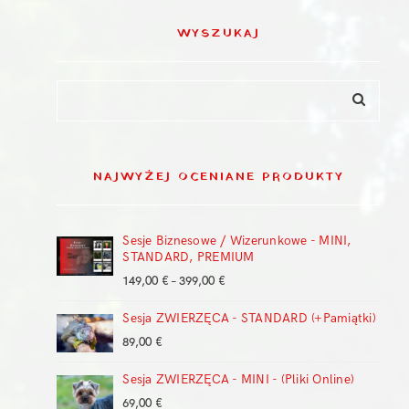
WYSZUKAJ
NAJWYŻEJ OCENIANE PRODUKTY
Sesje Biznesowe / Wizerunkowe - MINI,
STANDARD, PREMIUM
Zakres
149,00
€
–
399,00
€
cen:
Sesja ZWIERZĘCA - STANDARD (+Pamiątki)
od
149,00 €
89,00
€
do
399,00 €
Sesja ZWIERZĘCA - MINI - (Pliki Online)
69,00
€