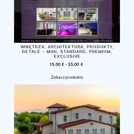
WNĘTRZA, ARCHITEKTURA, PRODUKTY,
DETALE – MINI, STANDARD, PREMIUM,
EXCLUSIVE
ZAKRES
15,00
€
–
35,00
€
CEN:
Zobacz produkty
OD
15,00 €
DO
35,00 €