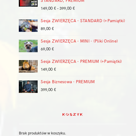
STANDARD, PREMIUM
Zakres
149,00
€
–
399,00
€
cen:
Sesja ZWIERZĘCA - STANDARD (+Pamiątki)
od
149,00 €
89,00
€
do
399,00 €
Sesja ZWIERZĘCA - MINI - (Pliki Online)
69,00
€
Sesja ZWIERZĘCA - PREMIUM (+Pamiątki)
149,00
€
Sesja Biznesowa - PREMIUM
399,00
€
KOSZYK
Brak produktów w koszyku.