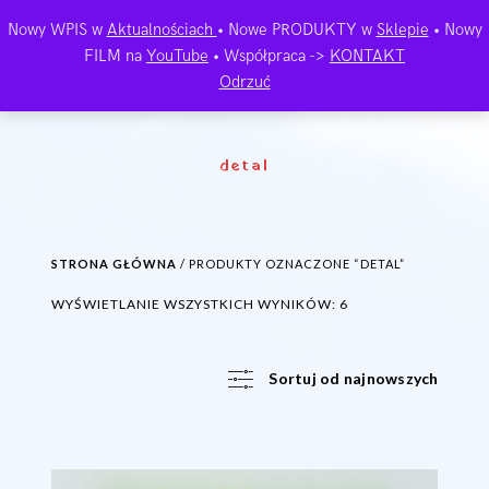
Nowy WPIS w
Aktualnościach
• Nowe PRODUKTY w
Sklepie
• Nowy
FILM na
YouTube
• Współpraca ->
KONTAKT
Odrzuć
detal
STRONA GŁÓWNA
/ PRODUKTY OZNACZONE “DETAL”
POSORTOWANE
WYŚWIETLANIE WSZYSTKICH WYNIKÓW: 6
WEDŁUG
NAJNOWSZYCH
Sortuj od najnowszych