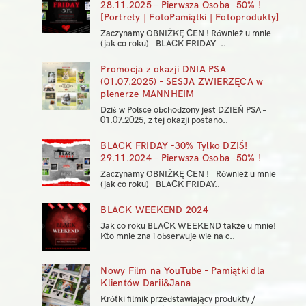
28.11.2025 – Pierwsza Osoba -50% !
[Portrety | FotoPamiątki | Fotoprodukty]
Zaczynamy OBNIŻKĘ CEN ! Również u mnie
(jak co roku) BLACK FRIDAY ..
Promocja z okazji DNIA PSA
(01.07.2025) – SESJA ZWIERZĘCA w
plenerze MANNHEIM
Dziś w Polsce obchodzony jest DZIEŃ PSA –
01.07.2025, z tej okazji postano..
BLACK FRIDAY -30% Tylko DZIŚ!
29.11.2024 – Pierwsza Osoba -50% !
Zaczynamy OBNIŻKĘ CEN ! Również u mnie
(jak co roku) BLACK FRIDAY..
BLACK WEEKEND 2024
Jak co roku BLACK WEEKEND także u mnie!
Kto mnie zna i obserwuje wie na c..
Nowy Film na YouTube – Pamiątki dla
Klientów Darii&Jana
Krótki filmik przedstawiający produkty /