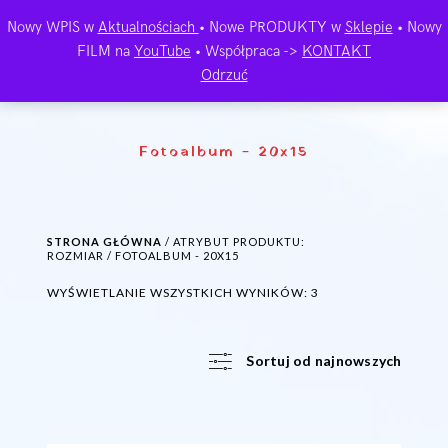
Nowy WPIS w
Aktualnościach
• Nowe PRODUKTY w
Sklepie
• Nowy
FILM na
YouTube
• Współpraca ->
KONTAKT
Odrzuć
Fotoalbum - 20x15
STRONA GŁÓWNA
/ ATRYBUT PRODUKTU:
ROZMIAR / FOTOALBUM - 20X15
POSORTOWANE
WYŚWIETLANIE WSZYSTKICH WYNIKÓW: 3
WEDŁUG
NAJNOWSZYCH
Sortuj od najnowszych