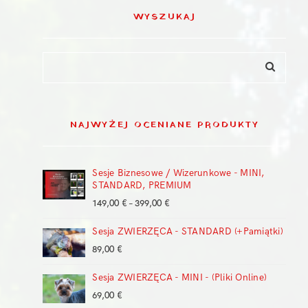
WYSZUKAJ
NAJWYŻEJ OCENIANE PRODUKTY
Sesje Biznesowe / Wizerunkowe - MINI,
STANDARD, PREMIUM
Zakres
149,00
€
–
399,00
€
cen:
Sesja ZWIERZĘCA - STANDARD (+Pamiątki)
od
149,00 €
89,00
€
do
399,00 €
Sesja ZWIERZĘCA - MINI - (Pliki Online)
69,00
€