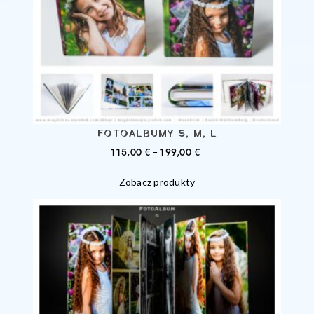
FOTOALBUMY S, M, L
ZAKRES
115,00
€
–
199,00
€
CEN:
Zobacz produkty
OD
115,00 €
DO
199,00 €