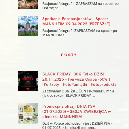
Pasjonaci fotografii - ZAPRASZAM na spacer po
Ostrołęce.
Spotkanie Fotopasjonatów – Spacer
MANNHEIM 09.04.2022 (PRZESZŁE)
Pasjonaci fotografii ZAPRASZAM na spacer po
MANNHEIM !
POSTY
BLACK FRIDAY -30% Tylko DZIŚ!
28.11.2025 – Pierwsza Osoba -50% !
[Portrety | FotoPamiątki | Fotoprodukty]
Zaczynamy OBNIŻKĘ CEN ! Również u mnie
(jak co roku) BLACK FRIDAY ..
Promocja z okazji DNIA PSA
(01.07.2025) – SESJA ZWIERZĘCA w
plenerze MANNHEIM
Dziś w Polsce obchodzony jest DZIEŃ PSA –
01.07.2025, z tej okazji postano..