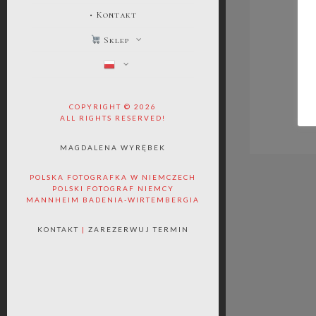
• Kontakt
Sklep
COPYRIGHT © 2026
ALL RIGHTS RESERVED!
MAGDALENA WYRĘBEK
POLSKA FOTOGRAFKA W NIEMCZECH
POLSKI FOTOGRAF NIEMCY
MANNHEIM BADENIA-WIRTEMBERGIA
KONTAKT
|
ZAREZERWUJ TERMIN