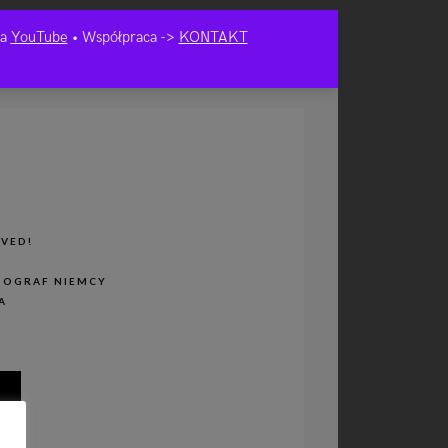
na
YouTube
• Współpraca ->
KONTAKT
RVED!
TOGRAF NIEMCY
A