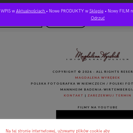
niona hasłem. Aby ją zobaczyć, proszę wpisać hasło:
 WPIS w
Aktualnościach
• Nowe PRODUKTY w
Sklepie
• Nowy FILM 
Odrzuć
COPYRIGHT © 2026 - ALL RIGHTS RESE
MAGDALENA WYRĘBEK
POLSKA FOTOGRAFKA W NIEMCZECH / POLSKI FO
MANNHEIM BADENIA-WIRTEMBERGI
KONTAKT
|
ZAREZERWUJ TERMIN
FILMY NA YOUTUBE
Na tej stronie internetowej, używamy plików cookie aby