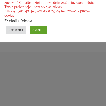
zapewnić Ci najbardziej odpowiednie wrażenia, zapamiętując
Twoje preferencje i powtarzając wizyty.
Klikając „Akceptuję”, wyrażasz zgodę na używanie plików
cookie.
Zamknij / Odmów
.
Ustawienia
Akceptuj
CHCIAŁ(A)BYŚ WESPRZEĆ MNIE LUB MOJĄ T
ZAPRASZAM NA WIRTUALNĄ KAWKĘ