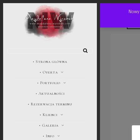
Treść jest chro
Nowy
Hasło:
• Strona główna
• Oferta
• Portfolio
• Aktualności
• Rezerwacja terminu
• Klienci
• Galeria
• Info