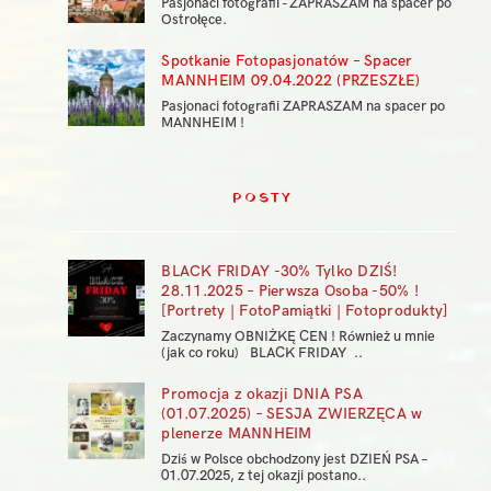
Pasjonaci fotografii - ZAPRASZAM na spacer po
Ostrołęce.
Spotkanie Fotopasjonatów – Spacer
MANNHEIM 09.04.2022 (PRZESZŁE)
Pasjonaci fotografii ZAPRASZAM na spacer po
MANNHEIM !
POSTY
BLACK FRIDAY -30% Tylko DZIŚ!
28.11.2025 – Pierwsza Osoba -50% !
[Portrety | FotoPamiątki | Fotoprodukty]
Zaczynamy OBNIŻKĘ CEN ! Również u mnie
(jak co roku) BLACK FRIDAY ..
Promocja z okazji DNIA PSA
(01.07.2025) – SESJA ZWIERZĘCA w
plenerze MANNHEIM
Dziś w Polsce obchodzony jest DZIEŃ PSA –
01.07.2025, z tej okazji postano..