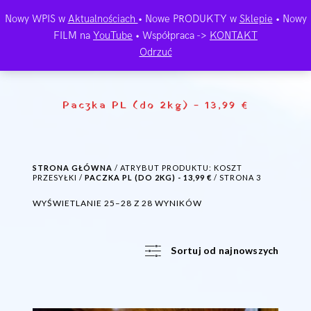
Nowy WPIS w
Aktualnościach
• Nowe PRODUKTY w
Sklepie
• Nowy
FILM na
YouTube
• Współpraca ->
KONTAKT
Odrzuć
Paczka PL (do 2kg) - 13,99 €
STRONA GŁÓWNA
/ ATRYBUT PRODUKTU: KOSZT
PRZESYŁKI /
PACZKA PL (DO 2KG) - 13,99 €
/ STRONA 3
POSORTOWANE
WYŚWIETLANIE 25–28 Z 28 WYNIKÓW
WEDŁUG
NAJNOWSZYCH
Sortuj od najnowszych