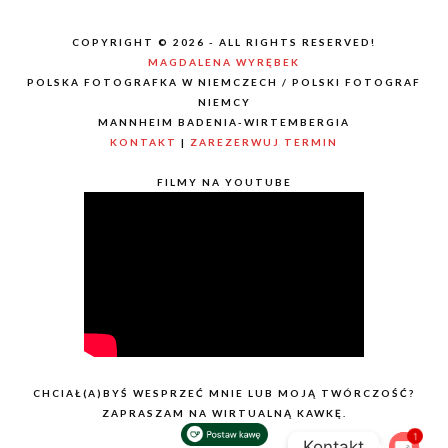
COPYRIGHT © 2026 - ALL RIGHTS RESERVED!
MAGDALENA WYRĘBEK
POLSKA FOTOGRAFKA W NIEMCZECH / POLSKI FOTOGRAF
NIEMCY
MANNHEIM BADENIA-WIRTEMBERGIA
KONTAKT
|
ZAREZERWUJ TERMIN
FILMY NA YOUTUBE
CHCIAŁ(A)BYŚ WESPRZEĆ MNIE LUB MOJĄ TWÓRCZOŚĆ?
ZAPRASZAM NA WIRTUALNĄ KAWKĘ.
1
Kontakt