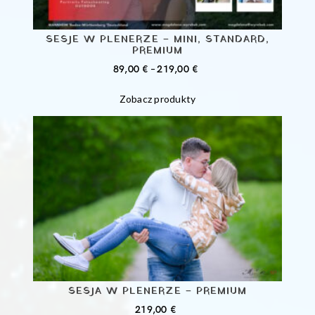
SESJE W PLENERZE – MINI, STANDARD,
PREMIUM
ZAKRES
89,00
€
–
219,00
€
CEN:
Zobacz produkty
OD
89,00 €
DO
219,00 €
SESJA W PLENERZE – PREMIUM
219,00
€