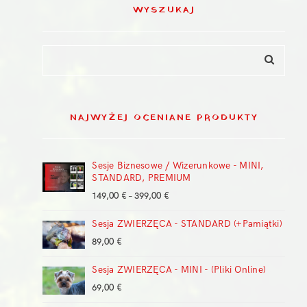
WYSZUKAJ
NAJWYŻEJ OCENIANE PRODUKTY
Sesje Biznesowe / Wizerunkowe - MINI,
STANDARD, PREMIUM
Zakres
149,00
€
–
399,00
€
cen:
Sesja ZWIERZĘCA - STANDARD (+Pamiątki)
od
149,00 €
89,00
€
do
399,00 €
Sesja ZWIERZĘCA - MINI - (Pliki Online)
69,00
€