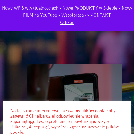
Nowy WPIS w
Aktualnościach
• Nowe PRODUKTY w
Sklepie
• Nowy
FILM na
YouTube
• Współpraca ->
KONTAKT
Odrzuć
Na tej stronie internetowej, używamy plików cookie aby
zapewnić Ci najbardziej odpowiednie wrażenia,
zapamiętując Twoje preferencje i powtarzając wizyty.
Klikając „Akceptuję”, wyrażasz zgodę na używanie plików
cookie.