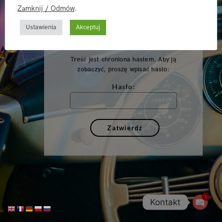
Zamknij / Odmów
.
Ustawienia
Akceptuj
Treść jest chroniona hasłem. Aby ją
zobaczyć, proszę wpisać hasło:
Hasło:
1
Kontakt
Open