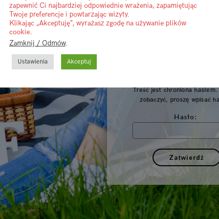
zapewnić Ci najbardziej odpowiednie wrażenia, zapamiętując
Twoje preferencje i powtarzając wizyty.
Klikając „Akceptuję”, wyrażasz zgodę na używanie plików
cookie.
Zamknij / Odmów
.
Ustawienia
Akceptuj
Treść jest chroniona hasłem.
zobaczyć, proszę wpisać ha
Hasło: