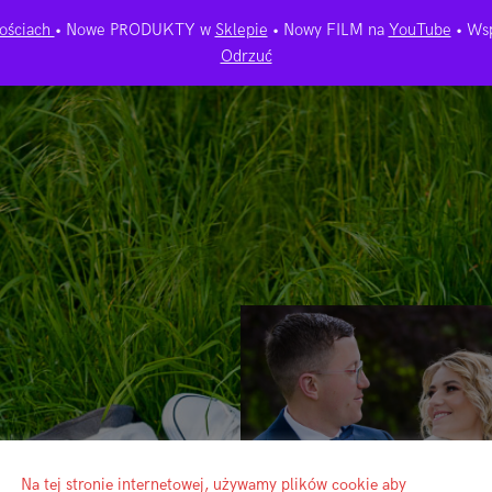
ościach
• Nowe PRODUKTY w
Sklepie
• Nowy FILM na
YouTube
• Wsp
Odrzuć
Na tej stronie internetowej, używamy plików cookie aby