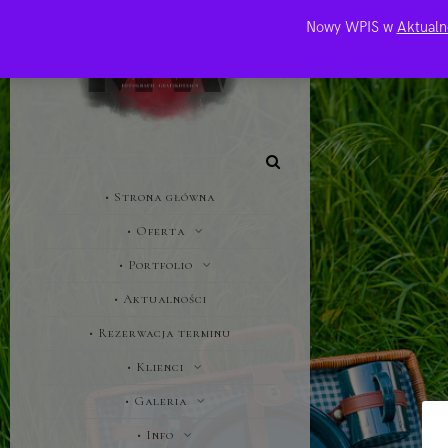
Nowy WPIS w
Aktualn
• Strona główna
• Oferta
• Portfolio
• Aktualności
• Rezerwacja terminu
• Klienci
• Galeria
• Info