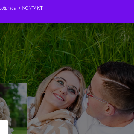
ółpraca ->
KONTAKT