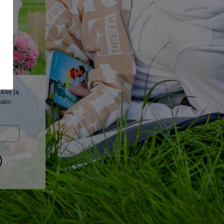
 Aby ją
sło: