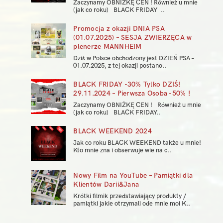
Zaczynamy OBNIŻKĘ CEN ! Również u mnie
(jak co roku) BLACK FRIDAY ..
Promocja z okazji DNIA PSA
(01.07.2025) – SESJA ZWIERZĘCA w
plenerze MANNHEIM
Dziś w Polsce obchodzony jest DZIEŃ PSA –
01.07.2025, z tej okazji postano..
BLACK FRIDAY -30% Tylko DZIŚ!
29.11.2024 – Pierwsza Osoba -50% !
Zaczynamy OBNIŻKĘ CEN ! Również u mnie
(jak co roku) BLACK FRIDAY..
BLACK WEEKEND 2024
Jak co roku BLACK WEEKEND także u mnie!
Kto mnie zna i obserwuje wie na c..
Nowy Film na YouTube – Pamiątki dla
Klientów Darii&Jana
Krótki filmik przedstawiający produkty /
pamiątki jakie otrzymali ode mnie moi K..