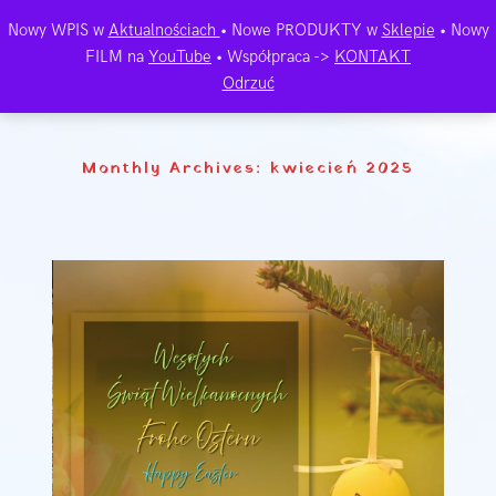
Nowy WPIS w
Aktualnościach
• Nowe PRODUKTY w
Sklepie
• Nowy
FILM na
YouTube
• Współpraca ->
KONTAKT
Odrzuć
Monthly Archives: kwiecień 2025