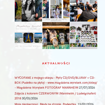
AKTUALNOŚCI
WYCOFANE z mojego sklepu – Płyty CD/DVD/BLURAY + CD-
BOX (Pudełko na płytę) – www.magdalena.wyrebek.com/sklep/
– Magdalena Wyrębek FOTOGRAF MANNHEIM
27/07/2026
Zdjęcia z kolorem CZERWONYM (Mannheim / Ludwigshafen)
2018
30/03/2026
Moja nieobecność. Błędy na stronie. Podwyżka.
13/02/2026