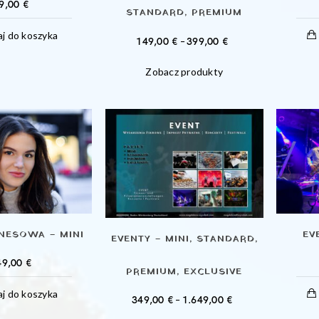
9,00
€
STANDARD, PREMIUM
j do koszyka
ZAKRES
149,00
€
–
399,00
€
CEN:
Zobacz produkty
OD
149,00 €
DO
399,00 €
NESOWA – MINI
EV
EVENTY – MINI, STANDARD,
49,00
€
PREMIUM, EXCLUSIVE
j do koszyka
ZAKRES
349,00
€
–
1.649,00
€
CEN: