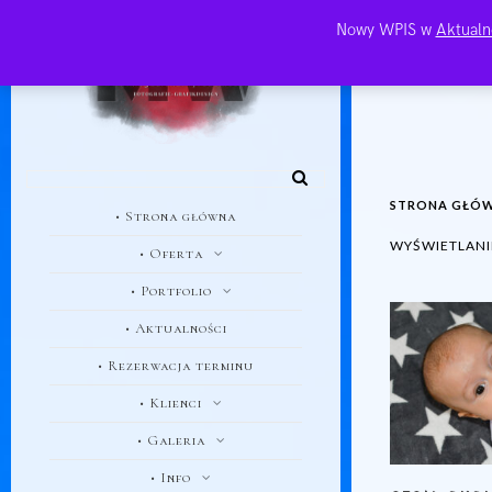
Nowy WPIS w
Aktualn
STRONA GŁÓ
• Strona główna
WYŚWIETLANI
• Oferta
• Portfolio
• Aktualności
• Rezerwacja terminu
• Klienci
• Galeria
• Info