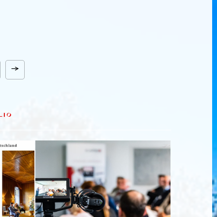
→
LIO