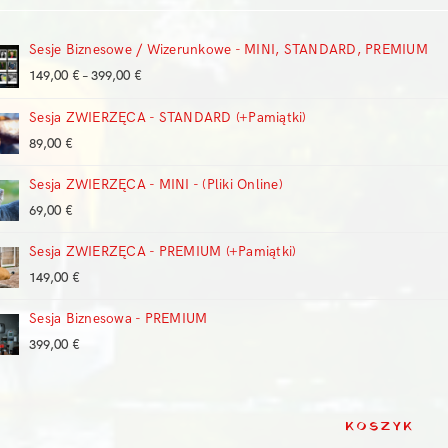
Sesje Biznesowe / Wizerunkowe - MINI, STANDARD, PREMIUM
Zakres
149,00
€
–
399,00
€
cen:
Sesja ZWIERZĘCA - STANDARD (+Pamiątki)
od
149,00 €
89,00
€
do
399,00 €
Sesja ZWIERZĘCA - MINI - (Pliki Online)
69,00
€
Sesja ZWIERZĘCA - PREMIUM (+Pamiątki)
149,00
€
Sesja Biznesowa - PREMIUM
399,00
€
KOSZYK