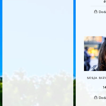
6
Doda
SESJA BIZ
1
Doda