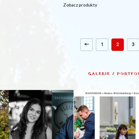
Zobacz produkty
OD
349,00 €
DO
1.649,00 €
←
1
2
3
GALERIE / PORTFO