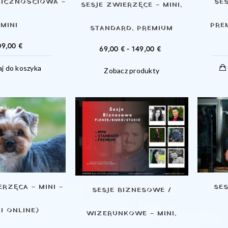
LICZNOŚCIOWA –
SE
SESJE ZWIERZĘCE – MINI,
MINI
PRE
STANDARD, PREMIUM
09,00
€
ZAKRES
69,00
€
–
149,00
€
CEN:
j do koszyka
Zobacz produkty
OD
69,00 €
DO
149,00 €
ERZĘCA – MINI –
SES
SESJE BIZNESOWE /
KI ONLINE)
WIZERUNKOWE – MINI,