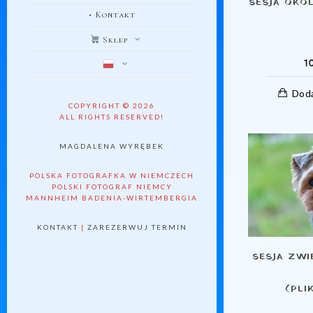
SESJA OKO
• Kontakt
Sklep
1
Doda
COPYRIGHT © 2026
ALL RIGHTS RESERVED!
MAGDALENA WYRĘBEK
POLSKA FOTOGRAFKA W NIEMCZECH
POLSKI FOTOGRAF NIEMCY
MANNHEIM BADENIA-WIRTEMBERGIA
KONTAKT
|
ZAREZERWUJ TERMIN
SESJA ZWI
(PLI