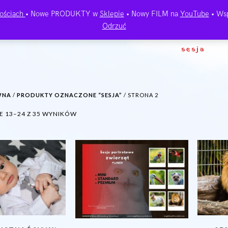
ościach
• Nowe PRODUKTY w
Sklepie
• Nowy FILM na
YouTube
• Wsp
Odrzuć
sesja
WNA
/
PRODUKTY OZNACZONE “SESJA”
/ STRONA 2
POSORTOWANE
E 13–24 Z 35 WYNIKÓW
WEDŁUG
NAJNOWSZYCH