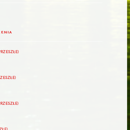
ZENIA
PRZESZŁE)
RZESZŁE)
PRZESZŁE)
ZŁE)