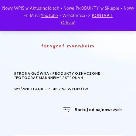
Nowy WPIS w
Aktualnościach
• Nowe PRODUKTY w
Sklepie
• Nowy
FILM na
YouTube
• Współpraca ->
KONTAKT
Odrzuć
fotograf mannheim
STRONA GŁÓWNA
/
PRODUKTY OZNACZONE
“FOTOGRAF MANNHEIM”
/ STRONA 4
POSORTOWANE
WYŚWIETLANIE 37–48 Z 53 WYNIKÓW
WEDŁUG
NAJNOWSZYCH
Sortuj od najnowszych