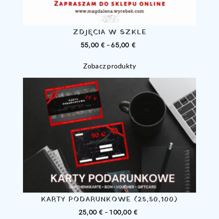
ZDJĘCIA W SZKLE
ZAKRES
55,00
€
–
65,00
€
CEN:
Zobacz produkty
OD
55,00 €
DO
65,00 €
KARTY PODARUNKOWE (25,50,100)
ZAKRES
25,00
€
–
100,00
€