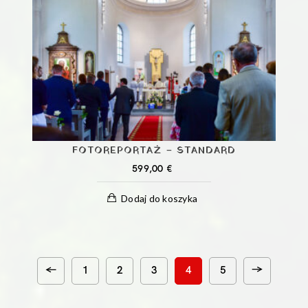
FOTOREPORTAŻ – STANDARD
599,00
€
Dodaj do koszyka
←
→
1
2
3
4
5