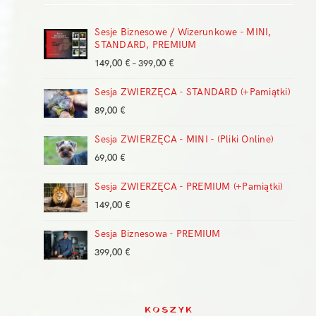
Sesje Biznesowe / Wizerunkowe - MINI,
STANDARD, PREMIUM
Zakres
149,00
€
–
399,00
€
cen:
Sesja ZWIERZĘCA - STANDARD (+Pamiątki)
od
149,00 €
89,00
€
do
399,00 €
Sesja ZWIERZĘCA - MINI - (Pliki Online)
69,00
€
Sesja ZWIERZĘCA - PREMIUM (+Pamiątki)
149,00
€
Sesja Biznesowa - PREMIUM
399,00
€
KOSZYK