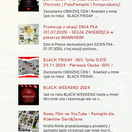
[Portrety | FotoPamiątki | Fotoprodukty]
Zaczynamy OBNIŻKĘ CEN ! Również u mnie
(jak co roku) BLACK FRIDAY ..
Promocja z okazji DNIA PSA
(01.07.2025) – SESJA ZWIERZĘCA w
plenerze MANNHEIM
Dziś w Polsce obchodzony jest DZIEŃ PSA –
01.07.2025, z tej okazji postano..
BLACK FRIDAY -30% Tylko DZIŚ!
29.11.2024 – Pierwsza Osoba -50% !
Zaczynamy OBNIŻKĘ CEN ! Również u mnie
(jak co roku) BLACK FRIDAY..
BLACK WEEKEND 2024
Jak co roku BLACK WEEKEND także u mnie!
Kto mnie zna i obserwuje wie na c..
Nowy Film na YouTube – Pamiątki dla
Klientów Darii&Jana
Krótki filmik przedstawiający produkty /
pamiątki jakie otrzymali ode mnie moi K..