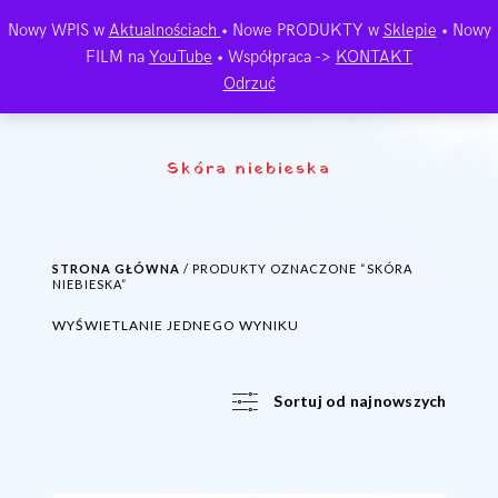
Nowy WPIS w
Aktualnościach
• Nowe PRODUKTY w
Sklepie
• Nowy
FILM na
YouTube
• Współpraca ->
KONTAKT
Odrzuć
Skóra niebieska
STRONA GŁÓWNA
/ PRODUKTY OZNACZONE “SKÓRA
NIEBIESKA”
WYŚWIETLANIE JEDNEGO WYNIKU
Sortuj od najnowszych